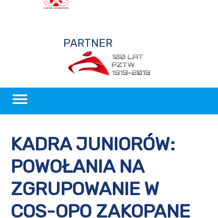
PARTNER
PZTW
AKTUALNOŚCI
KADRA JUNIORÓW:
WIOŚLARSTWO
POWOŁANIA NA
SZKOLENIE
ZGRUPOWANIE W
OGŁOSZENIA
COS-OPO ZAKOPANE