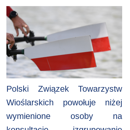
REGATY
MULTIMEDIA
DLA MEDIÓW
MŁODE POLSKIE WIOSŁA
PO2
KONTAKT
Polski Związek Towarzystw
Wioślarskich powołuje niżej
wymienione osoby na
konsultacje izgrupowanie